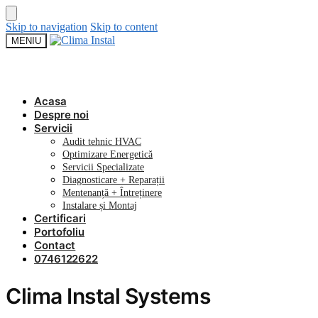
Skip to navigation
Skip to content
MENIU
Acasa
Despre noi
Servicii
Audit tehnic HVAC
Optimizare Energetică
Servicii Specializate
Diagnosticare + Reparații
Mentenanță + Întreținere
Instalare și Montaj
Certificari
Portofoliu
Contact
0746122622
Clima Instal Systems