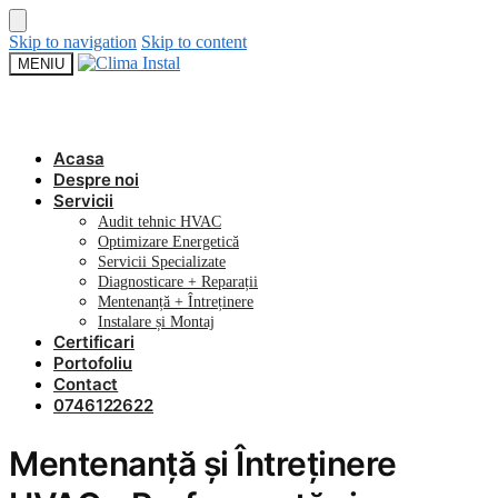
Skip to navigation
Skip to content
MENIU
Acasa
Despre noi
Servicii
Audit tehnic HVAC
Optimizare Energetică
Servicii Specializate
Diagnosticare + Reparații
Mentenanță + Întreținere
Instalare și Montaj
Certificari
Portofoliu
Contact
0746122622
Mentenanță și Întreținere