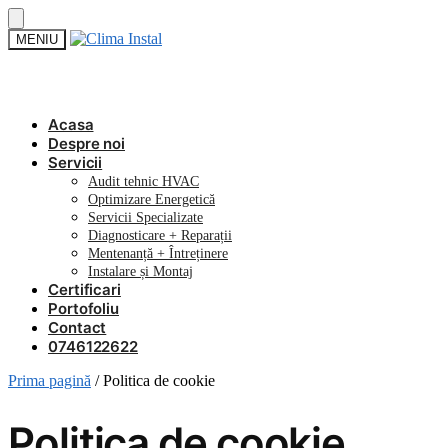
Skip
Skip
MENIU
to
to
navigation
content
Acasa
Despre noi
Servicii
Audit tehnic HVAC
Optimizare Energetică
Servicii Specializate
Diagnosticare + Reparații
Mentenanță + Întreținere
Instalare și Montaj
Certificari
Portofoliu
Contact
0746122622
Prima pagină
/
Politica de cookie
Politica de cookie