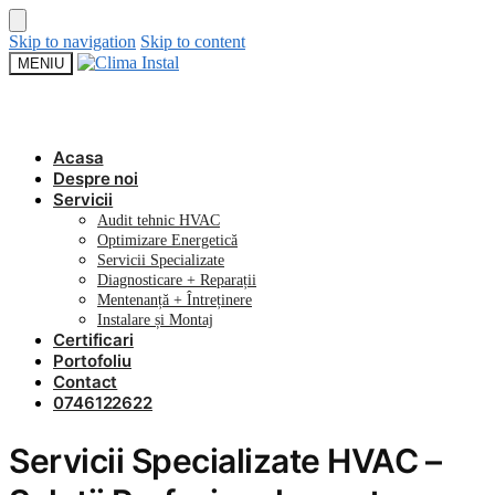
Skip to navigation
Skip to content
MENIU
Acasa
Despre noi
Servicii
Audit tehnic HVAC
Optimizare Energetică
Servicii Specializate
Diagnosticare + Reparații
Mentenanță + Întreținere
Instalare și Montaj
Certificari
Portofoliu
Contact
0746122622
Servicii Specializate HVAC –